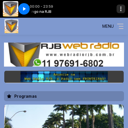
00:00 - 23:59
Domingo na RJB
Sharon Corr - Dreams
MENU
Programas